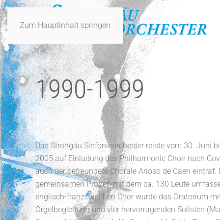
Zum Hauptinhalt springen
1990-1999
Das Strohgäu Sinfonieorchester reiste vom 30. Juni bi
2005 auf Einladung des Philharmonic Choir nach Cov
auch der befreundete Chorale Arioso de Caen eintraf.
gemeinsamen Proben mit dem ca. 130 Leute umfass
englisch-französischen Chor wurde das Oratorium mi
Orgelbegleitung und vier hervorragenden Solisten (Ma