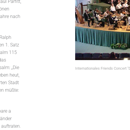
ul Parfitt,
hönen
Jahre nach
 Ralph
n 1. Satz
salm 115
das
salm: „Die
Internationales Friends Concert "
eben heut,
rten Stadt
en müßte:
bare a
Länder
auftraten.