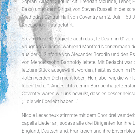
Sopran; Alison Duiguid, Alt; Brendan McBride, Tenor; Pa
Bass) unter dem Dirigat von Steven Russell in der sc
Methodist Central Hall von Coventry am 2. Juli – 60 
Kriegsende – aufgeführt.
Steven Russell dirigierte auch das ‚Te Deum in G‘ von
Vaughan Williams, während Manfred Nonnenmann de
aus der 2. Sinfonie von Alexander Borodin und den P
von Mendelssohn-Bartholdy leitete. Mit Bedacht war 
letztere Stück ausgewählt worden, heißt es doch im P
Toten werden Dich nicht loben, Herr; aber wir, die wir l
loben Dich...“. Angesichts der im Bombenhagel zerstö
Coventry waren wir uns bewußt, dass es besser heiss
„...die wir überlebt haben...“.
Nicole Lecacheux stimmte mit dem Chor drei wunder
capella Lieder an, sodass alle drei Dirigenten für ihre 
England, Deutschland, Frankreich und ihre Ensembles 