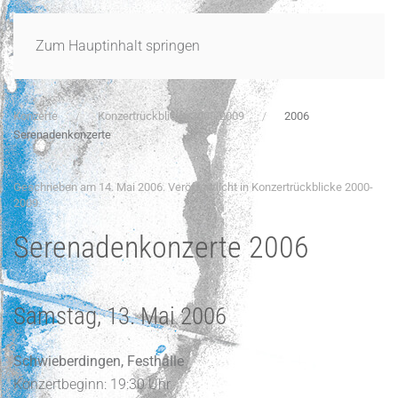
Zum Hauptinhalt springen
Konzerte
Konzertrückblicke 2000-2009
2006
Serenadenkonzerte
Geschrieben am
14. Mai 2006
. Veröffentlicht in
Konzertrückblicke 2000-
2009
.
Serenadenkonzerte 2006
Samstag, 13. Mai 2006
Schwieberdingen, Festhalle
Konzertbeginn: 19:30 Uhr