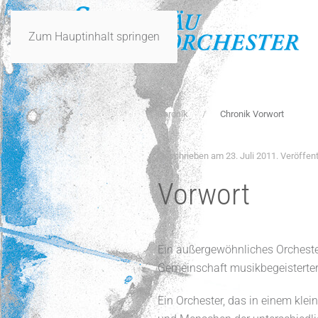
Zum Hauptinhalt springen
Chronik
Chronik Vorwort
Geschrieben am
23. Juli 2011
. Veröffent
Vorwort
Ein außergewöhnliches Orchester
Gemeinschaft musikbegeisterter 
Ein Orchester, das in einem kle