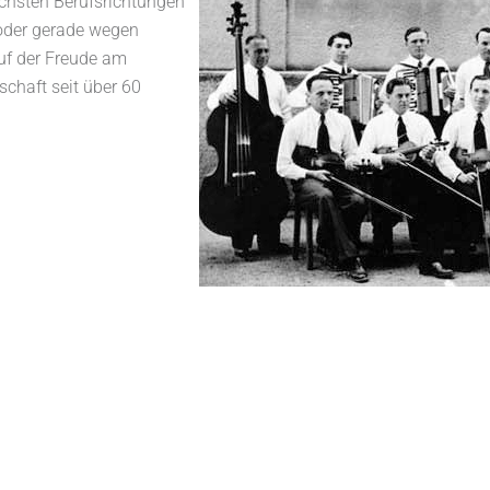
chsten Berufsrichtungen
z oder gerade wegen
auf der Freude am
chaft seit über 60