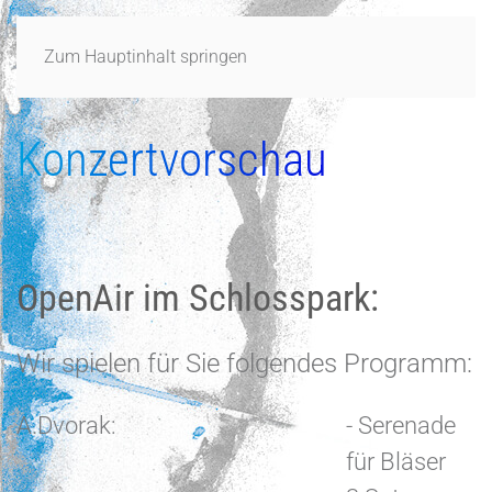
Zum Hauptinhalt springen
Konzertvorschau
OpenAir im Schlosspark:
Wir spielen für Sie folgendes Programm:
A.Dvorak:
- Serenade
für Bläser