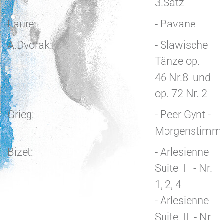
3.Satz
Faure:
- Pavane
A.Dvorak:
- Slawische
Tänze op.
46 Nr.8 und
op. 72 Nr. 2
Grieg:
- Peer Gynt -
Morgenstim
Bizet:
- Arlesienne
Suite I - Nr.
1, 2, 4
- Arlesienne
Suite II - Nr.