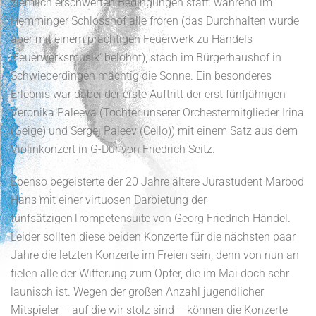
ziemlich erschwerten Bedingungen statt: während im
Hemminger Schlosshof alle froren (das Durchhalten wurde
aber mit einem prächtigen Feuerwerk zu Händels
‚Feuerwerksmusik‘ belohnt), stach im Bürgerhaushof in
Schwieberdingen mächtig die Sonne. Ein besonderes
Erlebnis war dabei der erste Auftritt der erst fünfjährigen
Veronika Paleeva (Tochter unserer Orchestermitglieder Irina
(Geige) und Sergej Paleev (Cello)) mit einem Satz aus dem
Violinkonzert in G-Dur von Friedrich Seitz.
Ebenso begeisterte der 20 Jahre ältere Jurastudent Marbod
Hans mit einer virtuosen Darbietung der
fünfsätzigenTrompetensuite von Georg Friedrich Händel.
Leider sollten diese beiden Konzerte für die nächsten paar
Jahre die letzten Konzerte im Freien sein, denn von nun an
fielen alle der Witterung zum Opfer, die im Mai doch sehr
launisch ist. Wegen der großen Anzahl jugendlicher
Mitspieler – auf die wir stolz sind – können die Konzerte