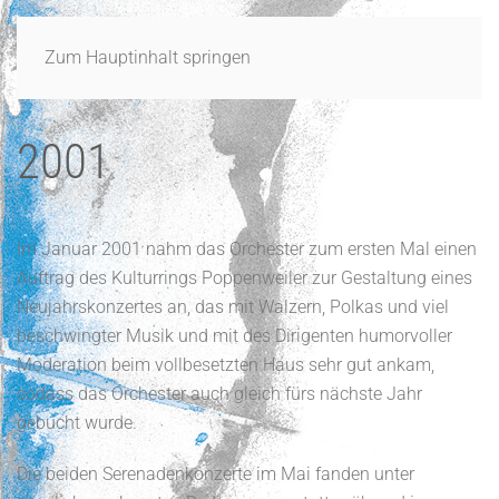
Zum Hauptinhalt springen
2001
Im Januar 2001 nahm das Orchester zum ersten Mal einen
Auftrag des Kulturrings Poppenweiler zur Gestaltung eines
Neujahrskonzertes an, das mit Walzern, Polkas und viel
beschwingter Musik und mit des Dirigenten humorvoller
Moderation beim vollbesetzten Haus sehr gut ankam,
sodass das Orchester auch gleich fürs nächste Jahr
gebucht wurde.
Die beiden Serenadenkonzerte im Mai fanden unter