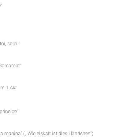
e“
oi, soleil“
Barcarole"
um 1.Akt
 principe“
a manina“ („ Wie eiskalt ist dies Händchen“)