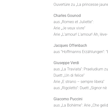
Ouvertüre zu „La princesse jaun
Charles Gounod
aus „Romeo et Juliette“:
Arie „Je veux vivre“
Arie „L’amour! L’amour! Ah, lève-t
Jacques Offenbach
aus "Hoffmanns Erzählungen": "
Giuseppe Verdi
aus „La Traviata“: Praeludium z
Duett „Un di felice“
Arie „E strano – sempre libera“
aus „Rigoletto“: Duett „Signor nè
Giacomo Puccini
aus „La Bohème“: Arie „Che gelid