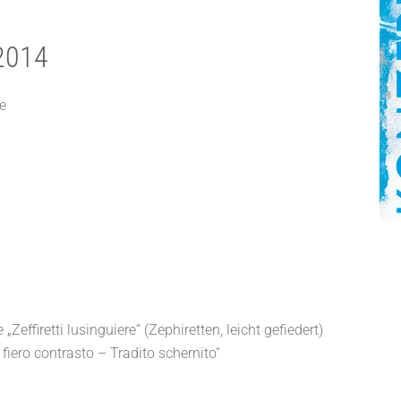
 2014
e
„Zeffiretti lusinguiere“ (Zephiretten, leicht gefiedert)
l fiero contrasto – Tradito schernito“