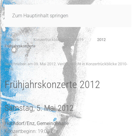
Zum Hauptinhalt springen
Konzerte
Konzertrückblicke 2010-2019
2012
Frühjahrskonzerte
Geschrieben am
09. Mai 2012
. Veröffentlicht in
Konzertrückblicke 2010-
2019
.
Frühjahrskonzerte 2012
Samstag, 5. Mai 2012
Hochdorf/Enz, Gemeindehalle
Konzertbeginn: 19:00 Uhr