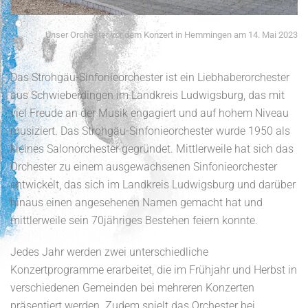
Unser Orchester vor dem Konzert in Hemmingen am 14. Mai 2023
Das Strohgäu-Sinfonieorchester ist ein Liebhaberorchester
aus Schwieberdingen im Landkreis Ludwigsburg, das mit
viel Freude an der Musik engagiert und auf hohem Niveau
musiziert. Das Strohgäu-Sinfonieorchester wurde 1950 als
kleines Salonorchester gegründet. Mittlerweile hat sich das
Orchester zu einem ausgewachsenen Sinfonieorchester
entwickelt, das sich im Landkreis Ludwigsburg und darüber
hinaus einen angesehenen Namen gemacht hat und
mittlerweile sein 70jähriges Bestehen feiern konnte.
Jedes Jahr werden zwei unterschiedliche
Konzertprogramme erarbeitet, die im Frühjahr und Herbst in
verschiedenen Gemeinden bei mehreren Konzerten
präsentiert werden. Zudem spielt das Orchester bei